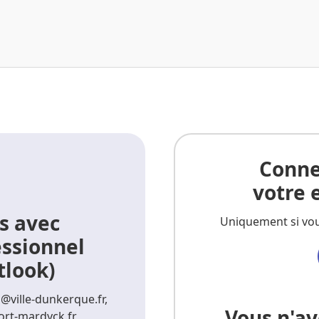
Conne
votre 
s avec
Uniquement si vou
essionnel
tlook)
@ville-dunkerque.fr,
Vous n'av
fort-mardyck.fr